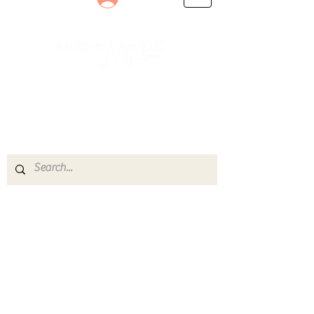
Le rendez-vous des passionnés
de Blues, de Rock et de Soul
Partageons ensemble notre amour de la musique
live.
Découvrez des artistes, vibrez aux concerts et
rejoignez une communauté de passionnés !