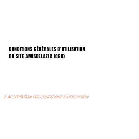
CONDITIONS GÉNÉRALES D’UTILISATION
DU SITE AMISDELAZIC (CGU)
1. AMISDELAZIC propose aux utilisateurs de pouvoir
partager des sorties musicales groupées en mêlant la
musique à la convivialité avec un accompagnement
par un animateur.
2. ACCEPTATION DES CONDITIONS D'UTILISATION
2.1. Le présent document a pour objet de définir les
modalités et conditions (ci-après « Conditions
Générales d’Utilisation » ou « CGU ») dans lesquelles la
société AMISDELAZIC (ci-après la « Société »), met à la
disposition des utilisateurs (ci-après les « Utilisateurs »),
la possibilité de naviguer et d’utiliser le
Site
www.amisdelazic.fr
et les services (les « Services »)
disponibles sur le Site.