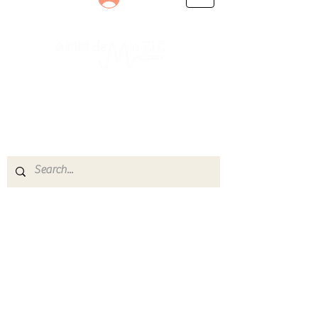
Le rendez-vous des passionnés
de Blues, de Rock et de Soul
Partageons ensemble notre amour de la musique
live.
Découvrez des artistes, vibrez aux concerts et
rejoignez une communauté de passionnés !