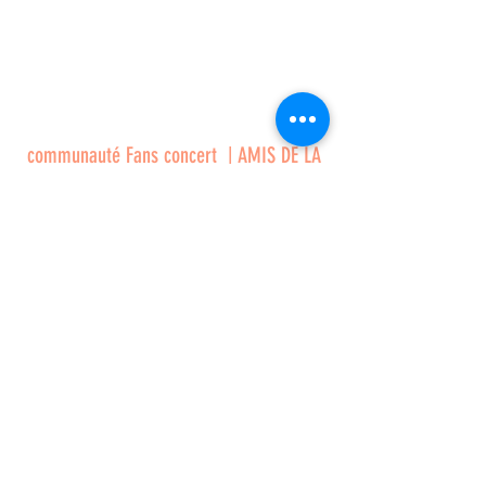
communauté Fans concert | AMIS DE LA
ZIC | PARIS
AMIS DE LA ZIC : Rejoignez notre groupe
de FANS de concert et after Ile de france
En voir plus
Restez informé
Si vous souhaitez suivre nos dernières
actualités, n’hésitez pas à vous abonner à notre
newsletter.