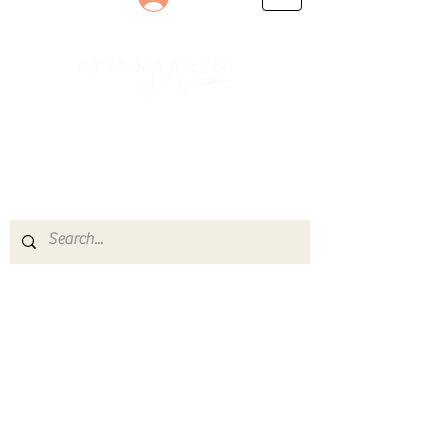
Le rendez-vous des passionnés
de Blues, de Rock et de Soul
Partageons ensemble notre amour de la musique
live.
Découvrez des artistes, vibrez aux concerts et
rejoignez une communauté de passionnés !