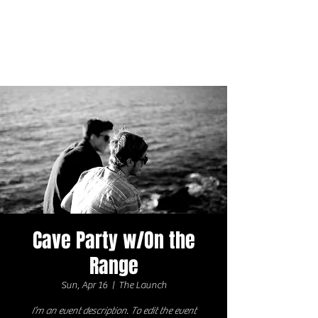
Cave Party w/On the
Range
Sun, Apr 16
  |  
The Launch
I’m an event description. To edit the event