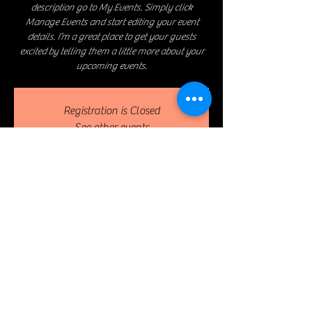
description go to My Events. Simply click
Manage Events and start editing your event
details. I’m a great place to get your guests
excited by telling them a little more about your
upcoming events.
Registration is Closed
See other events
Lieu & Localisation
Apr 16, 2023, 8:00 PM – 11:30 PM
The Launch, 500 Terry A Francois Blvd, San
Francisco, CA 94158, USA