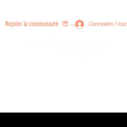
ERTS A FAIRE ENSEMBLE
FEEDBACK SUR LES CONCERTS
LES MEMBRES
Rejoins la communauté 😎→
Connexion / Insc
Le rendez-vous des passionné
de Blues, de Rock et de Soul
Partageons ensemble notre amour de la musique liv
z des artistes, vibrez aux concerts et rejoignez une communa