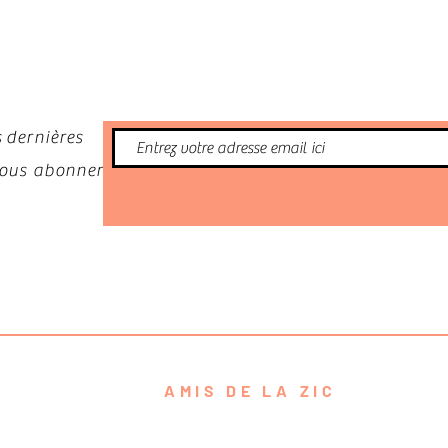
nformé
 dernières
 vous abonner
AMIS DE LA ZIC
contact@amisdelazic.com