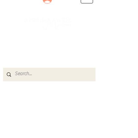
Le rendez-vous des passionnés
de Blues, de Rock et de Soul
Partageons ensemble notre amour de la musique
live.
Découvrez des artistes, vibrez aux concerts et
rejoignez une communauté de passionnés !