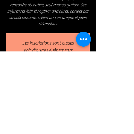
rencontre du public, seul avec sa guitare. Ses
influences folk et rhythm and blues, portées par
sa voix vibrante, créent un son unique et plein
d’émotions.
Les inscriptions sont closes
Voir d'autres événements
Lieu & Localisation
Oct 14, 2024, 7:00 PM – 11:00 PM
Paris, 120 Blvd Marguerite de Rochechouart,
75018 Paris, France
Partager cet événement