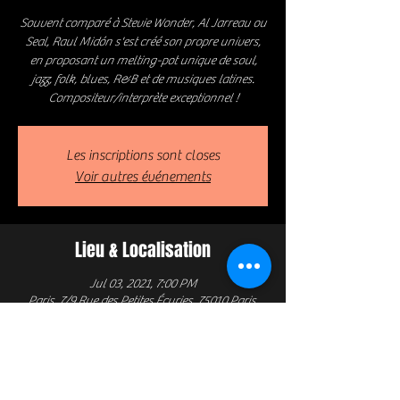
Souvent comparé à Stevie Wonder, Al Jarreau ou
Seal, Raul Midón s'est créé son propre univers,
en proposant un melting-pot unique de soul,
jazz, folk, blues, R&B et de musiques latines.
Compositeur/interprète exceptionnel !
Les inscriptions sont closes
Voir autres événements
Lieu & Localisation
Jul 03, 2021, 7:00 PM
Paris, 7/9 Rue des Petites Écuries, 75010 Paris,
France
Informations