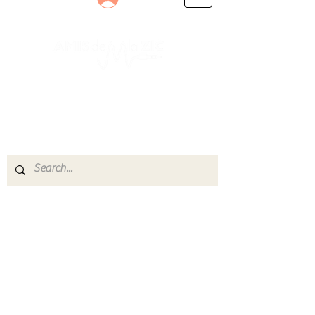
Le rendez-vous des passionnés
de Blues, de Rock et de Soul
Partageons ensemble notre amour de la musique
live.
Découvrez des artistes, vibrez aux concerts et
rejoignez une communauté de passionnés !