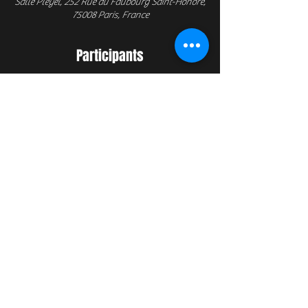
Salle Pleyel, 252 Rue du Faubourg Saint-Honoré,
75008 Paris, France
Participants
See All
Informations
CONCERT + TAPAS à l'APEROCK
Le concert :
Venez revivre la magie des concerts
de SUPERTRAMP & de DIRE STRAITS en vous
installant à bord d'une formidable machine à
remonter le temps !
Nous retrouverons 2 groupes jouant sur toute la
tournée française : Logicaltramp, tribute de
Supertramp et Money for Nothing, tribute de Dire
Straits pour une soirée exceptionnelle !"