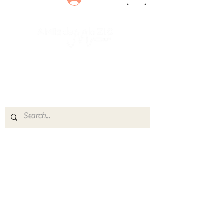
Le rendez-vous des passionnés
de Blues, de Rock et de Soul
Partageons ensemble notre amour de la musique
live.
Découvrez des artistes, vibrez aux concerts et
rejoignez une communauté de passionnés !