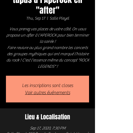
"after"
Thu, Sep 17
  |  
Salle Pleyel
Vous prenez vos places de votre côté. On vous
propose un after à l'APEROCK pour bien terminer
la soirée !
Faire revivre au plus grand nombre les concerts
des groupes mythiques qui ont marqué l’histoire
du rock ! C'est l'essence même du concept "ROCK
Les inscriptions sont closes
Voir autres événements
Lieu & Localisation
Sep 17, 2020, 7:30 PM