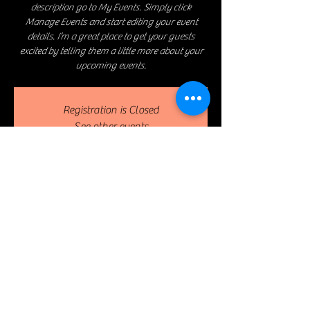
description go to My Events. Simply click
Manage Events and start editing your event
details. I’m a great place to get your guests
excited by telling them a little more about your
upcoming events.
Registration is Closed
See other events
Lieu & Localisation
Apr 07, 2023, 8:00 PM – 11:30 PM
The Launch, 500 Terry A Francois Blvd, San
Francisco, CA 94158, USA