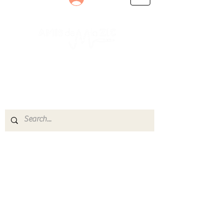
Le rendez-vous des passionnés
de Blues, de Rock et de Soul
Partageons ensemble notre amour de la musique
live.
Découvrez des artistes, vibrez aux concerts et
rejoignez une communauté de passionnés !