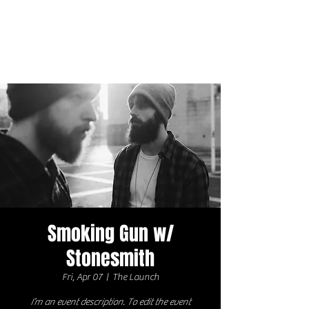
Smoking Gun w/
Stonesmith
Fri, Apr 07
  |  
The Launch
I’m an event description. To edit the event