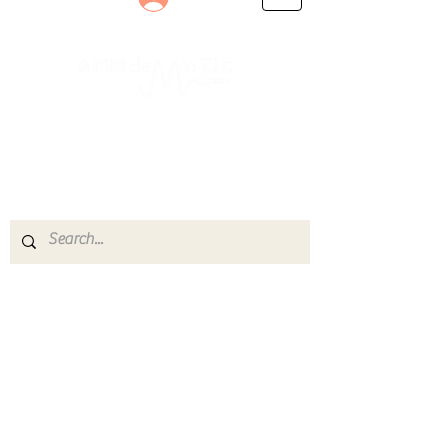
Le rendez-vous des passionnés
de Blues, de Rock et de Soul
Partageons ensemble notre amour de la musique
live.
Découvrez des artistes, vibrez aux concerts et
rejoignez une communauté de passionnés !